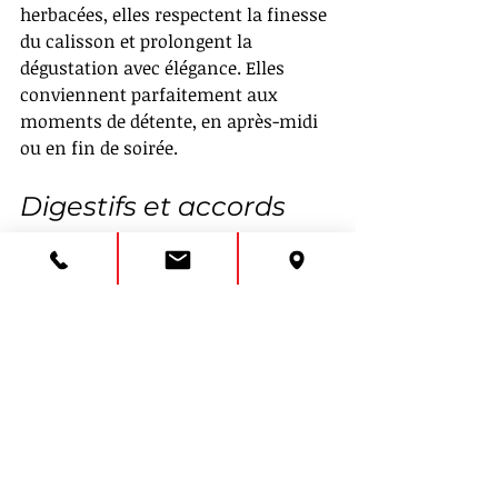
herbacées, elles respectent la finesse 
du calisson et prolongent la 
dégustation avec élégance. Elles 
conviennent parfaitement aux 
moments de détente, en après-midi 
ou en fin de soirée.
Digestifs et accords 
plus audacieux : une 
gourmandise assumée
Pour les amateurs de dégustations 
plus affirmées, certains digestifs 
peuvent accompagner le Calisson 
d’Aix avec élégance, à condition de 
rester dans la retenue. Les 
liqueurs 
douces
, notamment celles à base 
d’amande ou d’agrumes, prolongent 
naturellement les arômes du 