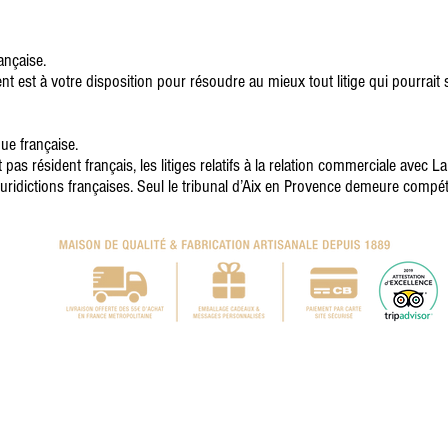
ançaise.
ient est à votre disposition pour résoudre au mieux tout litige qui pourra
ue française.
t pas résident français, les litiges relatifs à la relation commerciale avec 
uridictions françaises. Seul le tribunal d’Aix en Provence demeure compé
ison 7,5€ sous 5 jours ouvrés en France, offerte dès 60 € d'achats (hors Europe et
* Hors promotions en cours, sous réserve de stocks disponibles.
041391
serie d'Entrecasteaux
©
Tous droits réservés 2023 -
Renseignements au
ontact@calissons-entrecasteaux.com
© Photographies, site & conception
Shirley Evan
Référencement Agence Fizzweb
Mentions Légales
Conditions de
Retours & échanges