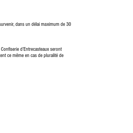
it survenir, dans un délai maximum de 30
La Confiserie d’Entrecasteaux seront
tent ce même en cas de pluralité de
 îles)
2402
s