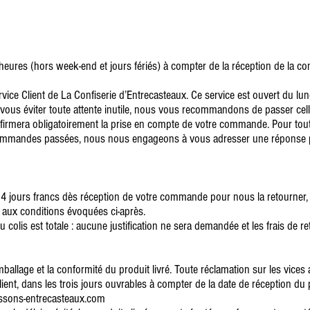
ures (hors week-end et jours fériés) à compter de la réception de la con
ice Client de La Confiserie d’Entrecasteaux. Ce service est ouvert du lu
e vous éviter toute attente inutile, nous vous recommandons de passer celle
nfirmera obligatoirement la prise en compte de votre commande. Pour tou
 commandes passées, nous nous engageons à vous adresser une réponse 
14 jours francs dès réception de votre commande pour nous la retourner, 
aux conditions évoquées ci-après.
du colis est totale : aucune justification ne sera demandée et les frais de 
l’emballage et la conformité du produit livré. Toute réclamation sur les vic
client, dans les trois jours ouvrables à compter de la date de réception du p
issons-entrecasteaux.com