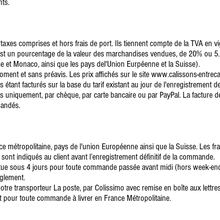
ts.
taxes comprises et hors frais de port. Ils tiennent compte de la TVA en vi
t un pourcentage de la valeur des marchandises vendues, de 20% ou 5.
se et Monaco, ainsi que les pays del'Union Eurpéenne et la Suisse).
oment et sans préavis. Les prix affichés sur le site www.calissons-entrec
 étant facturés sur la base du tarif existant au jour de l'enregistrement de 
uniquement, par chèque, par carte bancaire ou par PayPal. La facture d
mandés.
e métropolitaine, pays de l'union Européenne ainsi que la Suisse. Les frai
ls sont indiqués au client avant l’enregistrement définitif de la commande.
fectue sous 4 jours pour toute commande passée avant midi (hors week-end 
èglement.
otre transporteur La poste, par Colissimo avec remise en boîte aux lettres
at pour toute commande à livrer en France Métropolitaine.