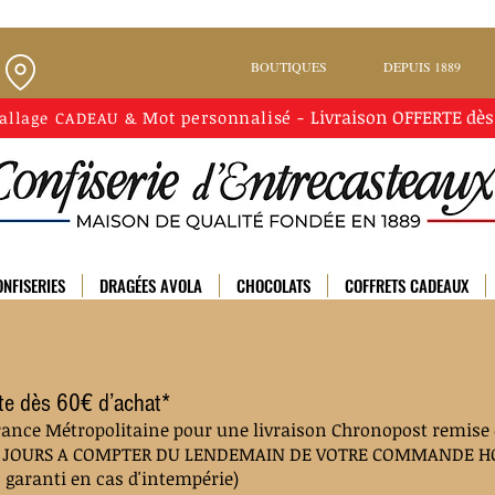
BOUTIQUES
DEPUIS 1889
Livraison
OFFERTE
dès
Mot personnalisé
-
allage CADEAU
&
NFISERIES
DRAGÉES AVOLA
CHOCOLATS
COFFRETS CADEAUX
uite dès 60€ d’achat*
rance Métropolitaine pour une livraison Chronopost remise e
 à 2 JOURS A COMPTER DU LENDEMAIN DE VOTRE COMMANDE 
n garanti en cas d'intempérie)