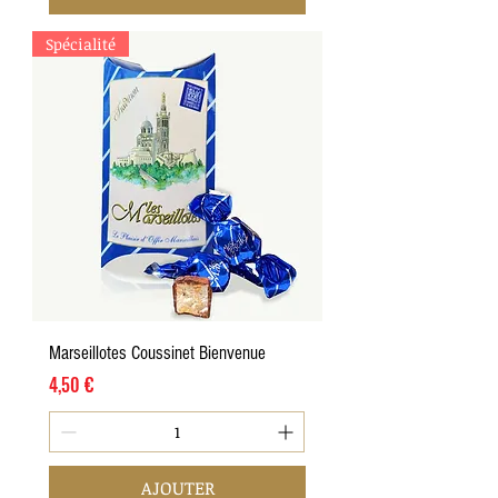
Spécialité
Marseillotes Coussinet Bienvenue
Prix
4,50 €
AJOUTER