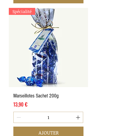
Spécialité
Marseillotes Sachet 200g
Prix
13,90 €
AJOUTER