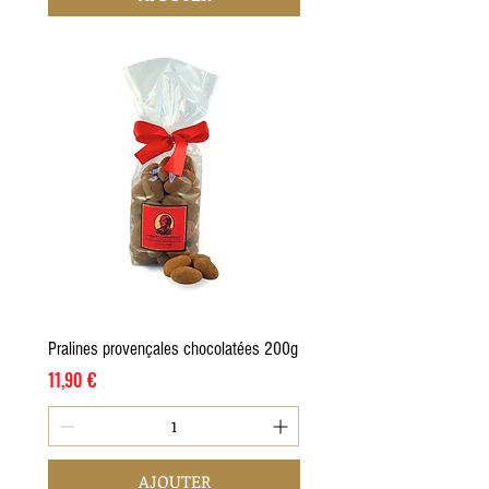
Pralines provençales chocolatées 200g
Prix
11,90 €
AJOUTER