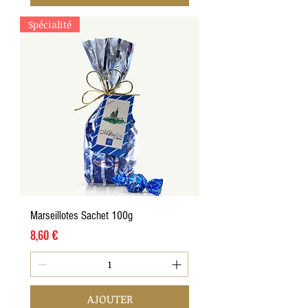
Spécialité
Marseillotes Sachet 100g
Prix
8,60 €
AJOUTER