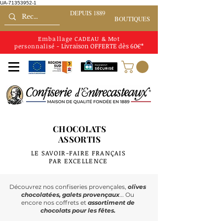
UA-71353952-1
DEPUIS 1889
BOUTIQUES
Emballage CADEAU
&
Mot
Livraison
OFFERTE
dès 60€*
personnalisé
-
CHOCOLATS
ASSORTIS
LE SAVOIR-FAIRE FRANÇAIS
PAR EXCELLENCE
LE SAVOIR-FAIRE FRANÇAIS
PAR EXCELLENCE
Découvrez
nos confiseries provençales,
olives
chocolatées, galets provençaux
... Ou
encore
nos coffrets et
assortiment de
chocolats pour les fêtes.