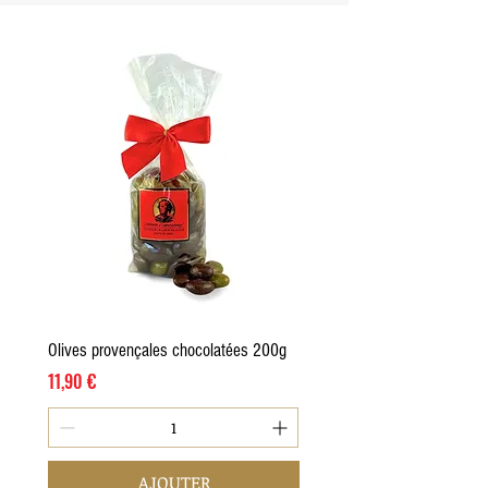
Olives provençales chocolatées 200g
Prix
11,90 €
AJOUTER