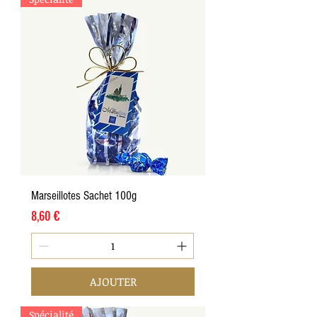
Marseillotes Sachet 100g
Prix
8,60 €
AJOUTER
Spécialité