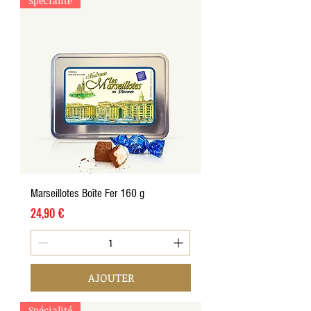
Spécialité
Marseillotes Boîte Fer 160 g
Prix
24,90 €
AJOUTER
Spécialité