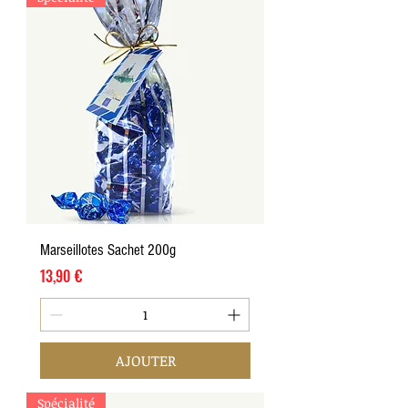
Marseillotes Sachet 200g
Prix
13,90 €
AJOUTER
Spécialité