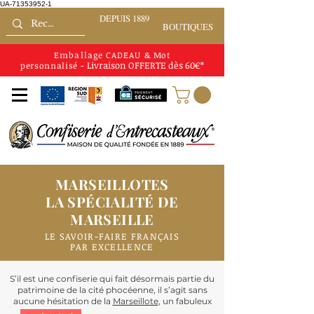
UA-71353952-1
DEPUIS 1889
BOUTIQUES
Emballage CADEAU
&
Mot
Livraison
OFFERTE
dès 60€*
personnalisé
-
MARSEILLOTES
LA SPÉCIALITÉ DE
MARSEILLE
LE SAVOIR-FAIRE FRANÇAIS
PAR EXCELLENCE
S’il est une confiserie qui fait désormais partie du
patrimoine de la cité phocéenne, il s’agit sans
aucune hésitation de la
Marseillote
, un fabuleux
chocolat artisanal qui renferme un nougat