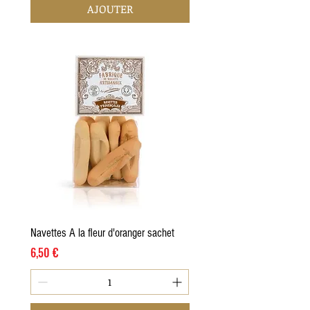
AJOUTER
Navettes A la fleur d'oranger sachet
Prix
6,50 €