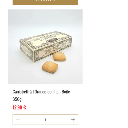
Canistrelli à l'Orange confite - Boite
350g
Prix
12,90 €