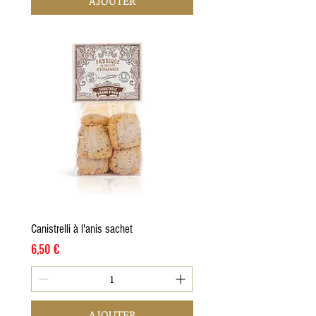
AJOUTER
Canistrelli à l'anis sachet
Prix
6,50 €
AJOUTER