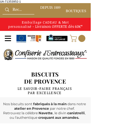
UA-71353952-1
DEPUIS 1889
BOUTIQUES
Emballage CADEAU
&
Mot
Livraison
OFFERTE
dès 60€*
personnalisé
-
BISCUITS
DE PROVENCE
LE SAVOIR-FAIRE FRANÇAIS
PAR EXCELLENCE
Nos biscuits sont
fabriqués à la main
dans notre
atelier en Provence
par notre chef.
Retrouvez la célèbre
Navette
, le divin
canistrelli
,
ou l'authentique
croquant aux amandes.