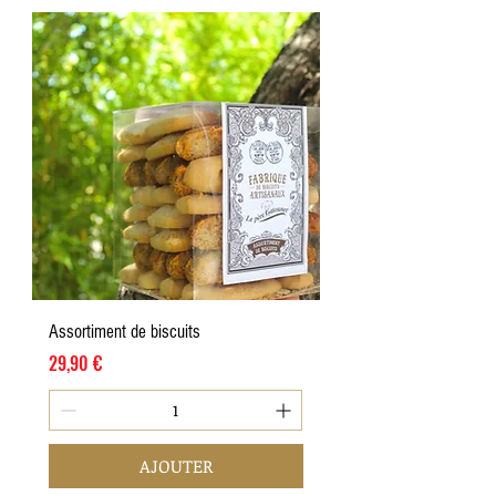
Assortiment de biscuits
Prix
29,90 €
AJOUTER