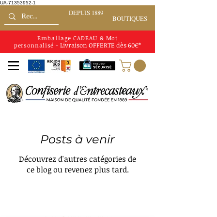
UA-71353952-1
DEPUIS 1889
BOUTIQUES
Emballage CADEAU
&
Mot
Livraison
OFFERTE
dès 60€*
personnalisé
-
Posts à venir
Découvrez d'autres catégories de
ce blog ou revenez plus tard.