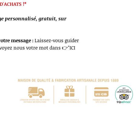
D'ACHATS !*
 personnalisé, gratuit, sur
votre message :
Laissez-vous guider
nvoyez nous votre mot dans 👉"ICI
ison 7,5€ sous 5 jours ouvrés en France, offerte dès 60 € d'achats (hors Europe et
* Hors promotions en cours, sous réserve de stocks disponibles.
041391
serie d'Entrecasteaux
©
Tous droits réservés 2023 -
Renseignements au
ontact@calissons-entrecasteaux.com
© Photographies, site & conception
Shirley Evan
Référencement Agence Fizzweb