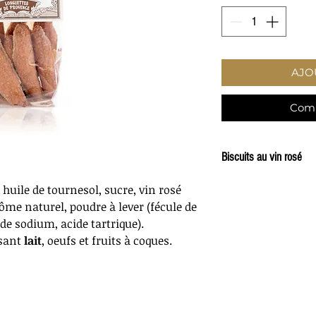
AJO
Comm
Biscuits au vin rosé
De merveilleux biscui
 huile de tournesol, sucre, vin rosé
agrémentés d'une gou
rôme naturel, poudre à lever (fécule de
d'y résister à l'heur
e sodium, acide tartrique).
Nos biscuits sont f
isant
lait
,
oeufs
et fruits à coques.
emballés à la main, 
Provence.
Poids
220 g