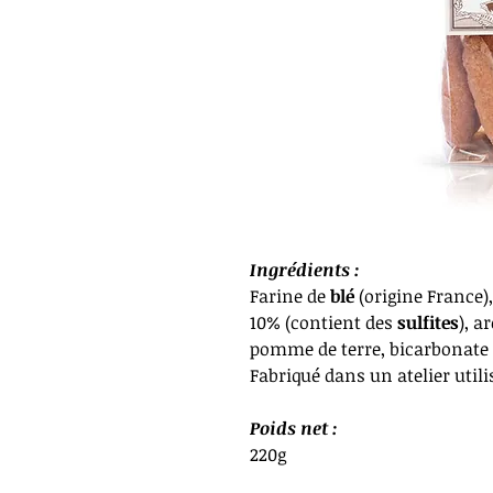
Ingrédients :
Farine de
blé
(origine France),
10% (contient des
sulfites
), a
pomme de terre, bicarbonate d
Fabriqué dans un atelier util
Poids net :
220g