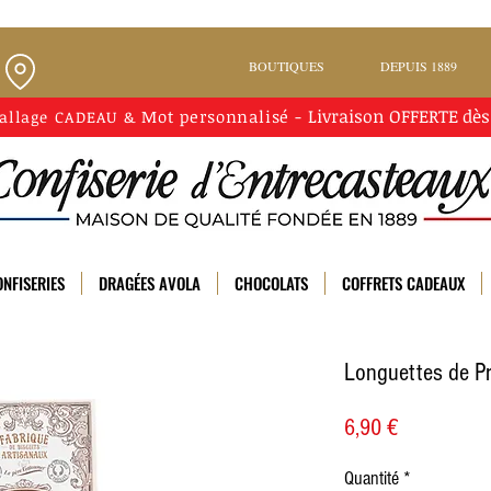
BOUTIQUES
DEPUIS 1889
Livraison
OFFERTE
dès
Mot personnalisé
-
allage CADEAU
&
NFISERIES
DRAGÉES AVOLA
CHOCOLATS
COFFRETS CADEAUX
Longuettes de P
Prix
6,90 €
Quantité
*