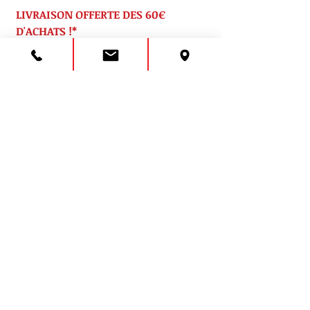
LIVRAISON OFFERTE DES 60€
D'ACHATS !*
*En France métropolitaine.
Emballage cadeau et
message personnalisé, gratuit,
sur demande.
Pour la personnalisation de votre
message :
Laissez-vous guider sur la
page "mon cabas" et envoyez nous
votre mot dans 👉"ICI VOTRE
MESSAGE" !
Pralines provençales chocolatées
Douceurs d'amandes torréfiées, enrobées
de chocolat puis poudrées de cacao.
Poids