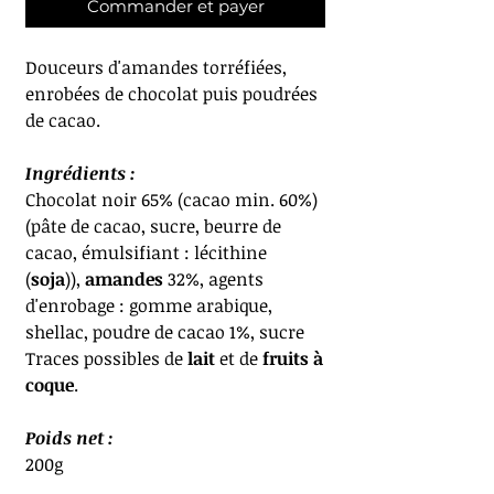
Commander et payer
Douceurs d'amandes torréfiées,
enrobées de chocolat puis poudrées
de cacao.
Ingrédients :
Chocolat noir 65% (cacao min. 60%)
(pâte de cacao, sucre, beurre de
cacao, émulsifiant : lécithine
(
soja
)),
amandes
32%, agents
d'enrobage : gomme arabique,
shellac, poudre de cacao 1%, sucre
Traces possibles de
lait
et de
fruits à
coque
.
Poids net :
200g