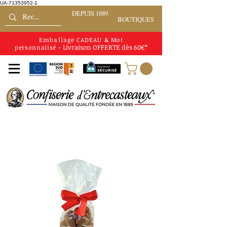
UA-71353952-1
DEPUIS 1889
BOUTIQUES
Emballage CADEAU
&
Mot
Livraison
OFFERTE
dès 60€*
personnalisé
-