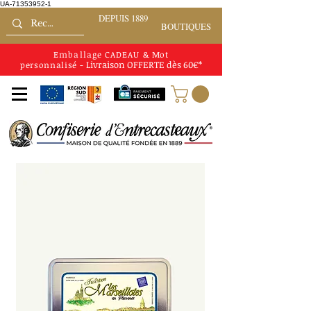
UA-71353952-1
DEPUIS 1889
BOUTIQUES
Emballage CADEAU
&
Mot
Livraison
OFFERTE
dès 60€*
personnalisé
-