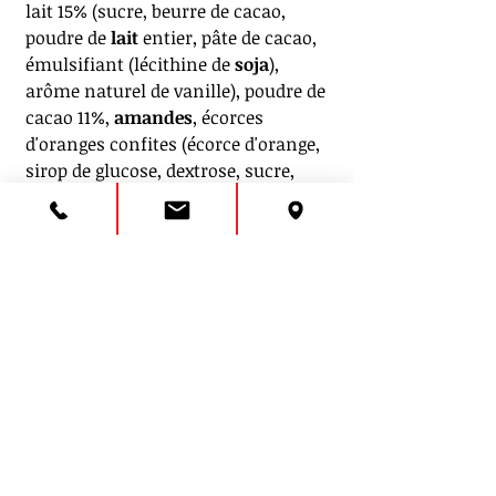
lait 15% (sucre, beurre de cacao,
poudre de
lait
entier, pâte de cacao,
émulsifiant (lécithine de
soja
),
arôme naturel de vanille), poudre de
cacao 11%,
amandes
, écorces
d'oranges confites (écorce d'orange,
sirop de glucose, dextrose, sucre,
conservateur (E202, E220 (
sulfites
)),
correcteur d'acidité E330), sirop de
fructose, miel, pain azyme (fécule
de pomme de terre, eau, huile de
tournesol), blanc d'
oeuf
, arômes
natuerls d'anis 0.17% et de vanille
Peut contenir des traces
d'autres
fruits à coques
.
Poids net :
160g