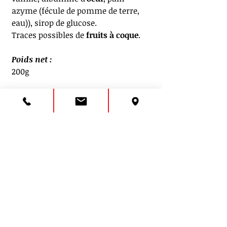
azyme (fécule de pomme de terre,
eau)), sirop de glucose.
Traces possibles de
fruits à coque
.
Poids net :
200g
LIVRAISON OFFERTE DES 60€
D'ACHATS !*
*En France métropolitaine.
Emballage cadeau et
message personnalisé, gratuit,
sur demande.
Pour la personnalisation de votre
message :
Laissez-vous guider sur la
page "mon cabas" et envoyez nous
votre mot dans 👉"ICI VOTRE