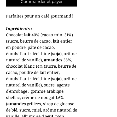
Commander et payer
Parfaites pour un café gourmand !
Ingrédients :
Chocolat
lait
40% (cacao min. 31%)
(sucre, beurre de cacao,
lait
entier
en poudre, pâte de cacao,
émulsifiant : lécithine (
soja
), arôme
naturel de vanille),
amandes
38%,
chocolat blanc 14% (sucre, beurre de
cacao, poudre de
lait
entier,
émulsifiant : lécithine (
soja
), arôme
naturel de vanille), sucre, agents
d'enrobage : gomme arabique,
shellac, crème de nougat 1.6%
(
amandes
grillées, sirop de glucose
de blé, sucre, miel, arôme naturel de
vanille, albumine d'
oeuf
, pain