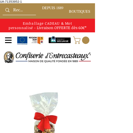
UA-71353952-1
DEPUIS 1889
BOUTIQUES
Emballage CADEAU
&
Mot
Livraison
OFFERTE
dès 60€*
personnalisé
-