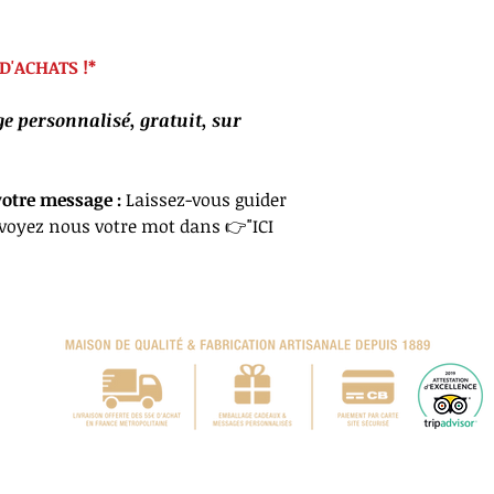
D'ACHATS !*
 personnalisé, gratuit, sur
votre message :
Laissez-vous guider
nvoyez nous votre mot dans 👉"ICI
ison 7,5€ sous 5 jours ouvrés en France, offerte dès 60 € d'achats (hors Europe et
* Hors promotions en cours, sous réserve de stocks disponibles.
041391
serie d'Entrecasteaux
©
Tous droits réservés 2023 -
Renseignements au