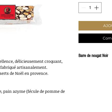
AJO
Comm
Barre de nougat Noir
ellence, délicieusement croquant,
Delicieuse barre de
 fabriqué artisanalement.
fabriquée
artisanale
sserts de Noël en provence.
produits nobles : d
caramélisé.
Fabrication Francai
e, pain azyme (fécule de pomme de
Poids
100 g