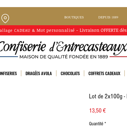
BOUTIQUES
DEPUIS 1889
Livraison
OFFERTE
dès
Mot personnalisé
-
allage CADEAU
&
NFISERIES
DRAGÉES AVOLA
CHOCOLATS
COFFRETS CADEAUX
Lot de 2x100g - 
Prix
13,50 €
Quantité
*