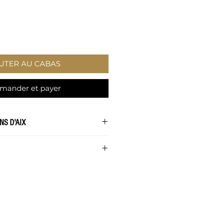
UTER AU CABAS
ander et payer
NS D'AIX
teaux, Artisan Confiseur depuis
s plus vieilles fabriques de
on.
ns 45%, oranges, sirop de glucose,
ale :
Nos calissons sont
cidité : acide citrique E330),
ateliers avec du melon de
t
amandes
de Provence : 5%),
des mondées en provenance du
eau, poudre de blanc d'
œuf
,
n et des fruits confits à Apt. Le
n azyme (fécule de pomme de
selon la pure tradition et déposé
esol).