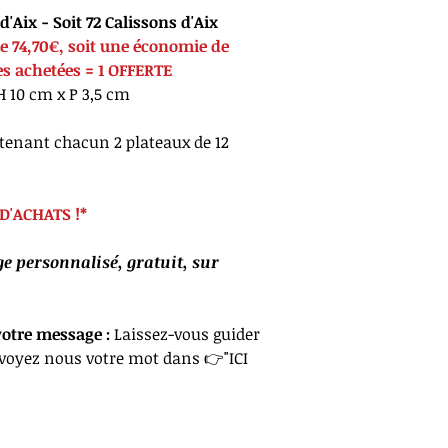
sur un lit de pain 
Fabriqué dans un ate
d'Aix - Soit 72 Calissons d'Aix
glace royale.
et autres fruits à co
 de 74,70€, soit une économie de
La forme losange du
Valeurs nutritionne
es achetées = 1 OFFERTE
berceau de Jésus. Ce
Énergie 1953 kJ / 465
Spécialité d'Aix-en-
H 10 cm x P 3,5 cm
Dont acides gras satu
avoir sauvé la ville d
sucres 47.8 g - Fibre
d'amandes était dépo
ntenant chacun 2 plateaux de 12
g - Sel 0.07 g
les fidèles à se pré
marseille, 50 % de l
27 % à Aix en proven
D'ACHATS !*
 personnalisé, gratuit, sur
votre message :
Laissez-vous guider
nvoyez nous votre mot dans 👉"ICI