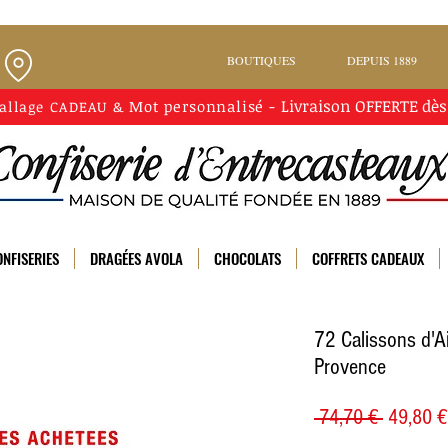
BOUTIQUES
DEPUIS 1889
Livraison
OFFERTE
dès
Mot personnalisé
-
allage CADEAU
&
NFISERIES
DRAGÉES AVOLA
CHOCOLATS
COFFRETS CADEAUX
72 Calissons d'Ai
Provence
Prix
 74,70 € 
49,80 €
original